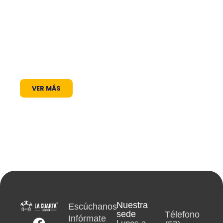
frecuencia en el dial: somos un puente de
comunicación al servicio de la comunidad. A
través de nuestros programas, espacios
radiales y coberturas especiales, brindamos
un lugar donde las voces locales se escuchan,
los proyectos comunitarios se visibilizan y la
cultura encuentra siempre un micrófono
abierto.
VER MÁS
Nuestra
Escúchanos
sede
Télefono
Infórmate