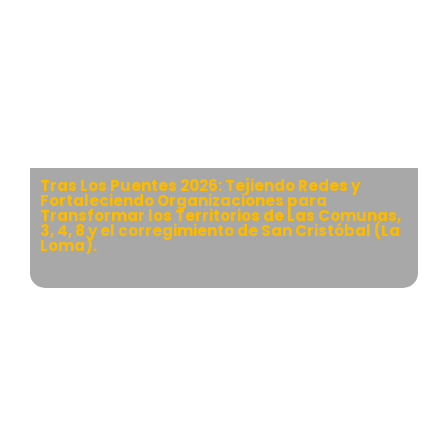
Tras Los Puentes 2026: Tejiendo Redes y
Fortaleciendo Organizaciones para
Transformar los Territorios de Las Comunas,
3, 4, 8 y el corregimiento de San Cristóbal (La
Loma).