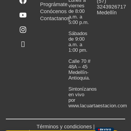
Lunes a
(57)
Prográmate
viernes
3243926717
Conócenos
de 8:00
Medellín
a.m. a
Contactanos
5:00 p.m.
Sábados
de 9:00
a.m. a
1:00 pm.
Calle 70 #
48A – 45
Medellín-
Antioquia.
Sintonízanos
en vivo
por
www.lacuartaestacion.com
Términos y condiciones |
EN VIVO