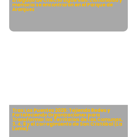
El legado de Checho sigue vivo: comunidad y
memoria se encontraron en el Parque de
Aranjuez
Tras Los Puentes 2026: Tejiendo Redes y
Fortaleciendo Organizaciones para
Transformar los Territorios de Las Comunas,
3, 4, 8 y el corregimiento de San Cristóbal (La
Loma).