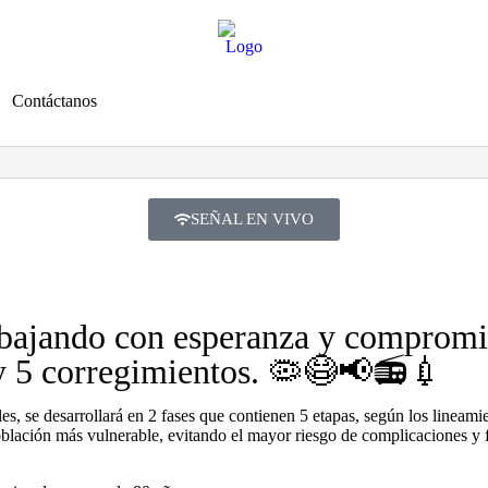
Contáctanos
SEÑAL EN VIVO
rabajando con esperanza y compromi
y 5 corregimientos. 🦠😷📢📻💉
les, se desarrollará en 2 fases que contienen 5 etapas, según los lineam
población más vulnerable, evitando el mayor riesgo de complicaciones y f