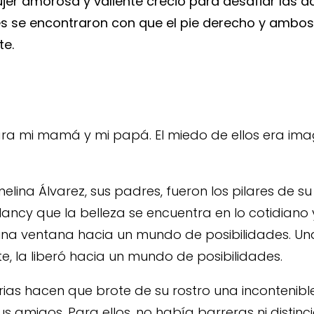
ujer amorosa y valiente creció para desafiar las 
res se encontraron con que el pie derecho y ambo
te.
ra mi mamá y mi papá. El miedo de ellos era im
lina Álvarez, sus padres, fueron los pilares de s
Nancy que la belleza se encuentra en lo cotidian
no una ventana hacia un mundo de posibilidades. 
e, la liberó hacia un mundo de posibilidades.
ias hacen que brote de su rostro una incontenible
us amigos. Para ellos, no había barreras ni distinc