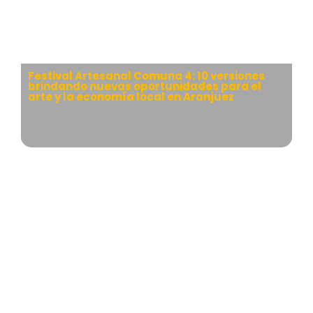
Festival Artesanal Comuna 4: 10 versiones
brindando nuevas oportunidades para el
arte y la economía local en Aranjuez