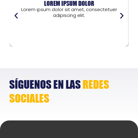
LOREM IPSUM DOLOR
Lorem ipsum dolor sit amet, consectetuer
adipiscing elit.
Lorem ipsum dolor
L
SÍGUENOS EN LAS
REDES
SOCIALES