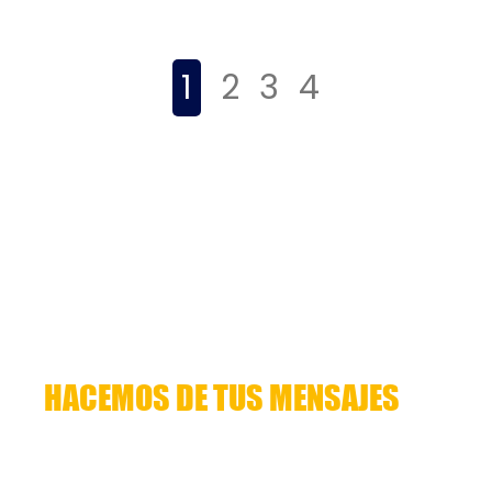
1
2
3
4
HACEMOS DE TUS MENSAJES
HISTORIAS QUE CUENTAN
Lorem ipsum dolor sit amet, consectetuer
adipiscing elit. Aenean commodo ligula eget