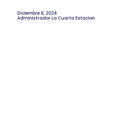
Diciembre 6, 2024
Administrador La Cuarta Estacion
Autolavado Metrocar “Las Monas”:
Más de 20 Años Brillando en la
Comuna 4