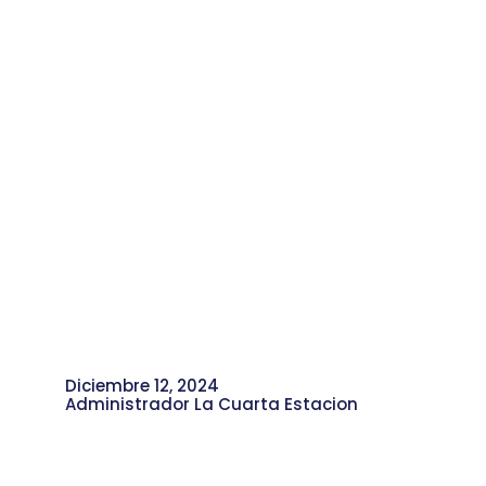
Diciembre 12, 2024
Administrador La Cuarta Estacion
Pizzería Pizza Bella: El Auténtico Sabor
de la Gastronomía Artesanal