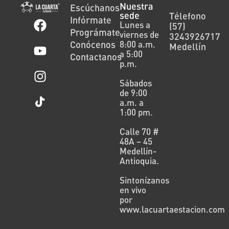
Nuestra
Escúchanos
sede
Télefono
Infórmate
Lunes a
(57)
Prográmate
viernes de
3243926717
Conócenos
8:00 a.m.
Medellín
a 5:00
Contactanos
p.m.
Sábados
de 9:00
a.m. a
1:00 pm.
Calle 70 #
48A – 45
Medellín-
Antioquia.
Sintonízanos
en vivo
por
www.lacuartaestacion.com