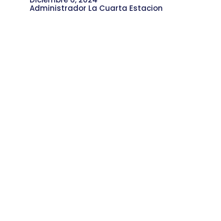
Administrador La Cuarta Estacion
Pancakes: La Panadería de Don
Álvaro en la Calle 92