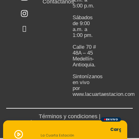
Contactanos
5:00 p.m.
Sábados
de 9:00
a.m. a
1:00 pm.
Calle 70 #
48A – 45
Medellín-
Antioquia.
Sintonízanos
en vivo
por
www.lacuartaestacion.com
Términos y condiciones |
EN VIVO
Política de devoluciones y reembolsos
Cargando tran
La Cuarta Estación