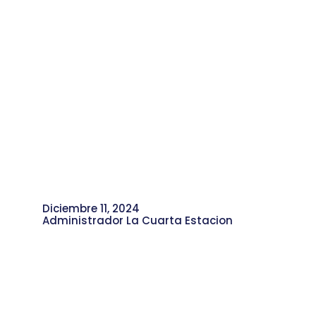
Diciembre 11, 2024
Administrador La Cuarta Estacion
Historias del Libro de la Esquina con
Julio Gaviria