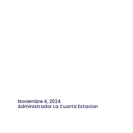
Noviembre 4, 2024
Administrador La Cuarta Estacion
Historia de la Institución Educativa
Maestro Guillermo Vélez Vélez