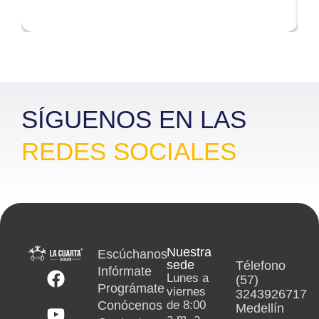
Lorem ipsum dolor
L
SÍGUENOS EN LAS
REDES SOCIALES
Nuestra
Escúchanos
sede
Télefono
Infórmate
Lunes a
(57)
Prográmate
viernes
3243926717
Conócenos
de 8:00
Medellín
a.m. a