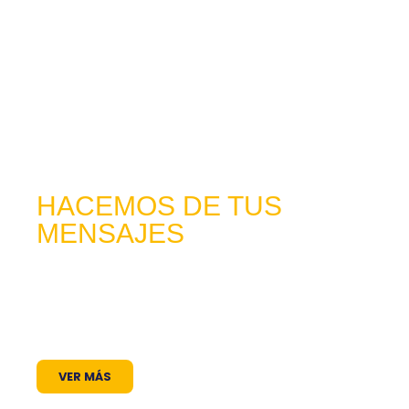
HACEMOS DE TUS
MENSAJES
HISTORIAS QUE
CUENTAN
Lorem ipsum dolor sit amet, consectetuer
adipiscing elit. Aenean commodo ligula eget
dolor. Aenean massa. Cum sociis natoque
VER MÁS