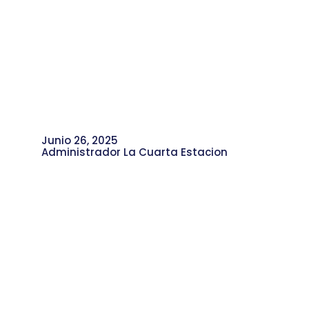
Junio 26, 2025
Administrador La Cuarta Estacion
Yeison Henao y su Aporte a la
Gestión Cultural de la Comuna 4.