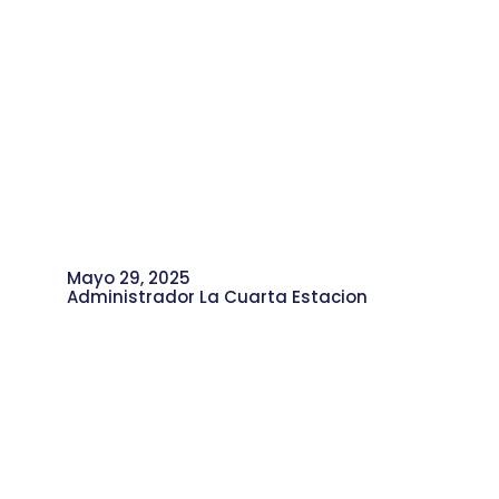
Mayo 29, 2025
Administrador La Cuarta Estacion
Barrio Comparsa y su Aporte a la
Memoria Cultural de la Comuna 4