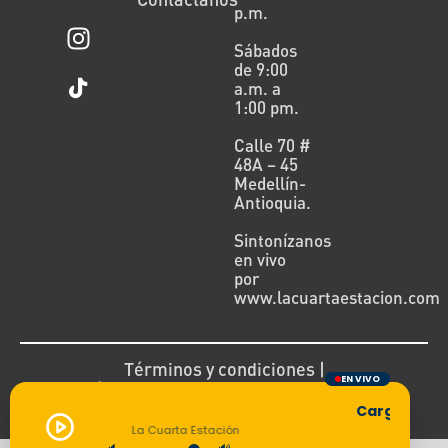
p.m.
Sábados
de 9:00
a.m. a
1:00 pm.
Calle 70 #
48A – 45
Medellín-
Antioquia.
Sintonízanos
en vivo
por
www.lacuartaestacion.com
Términos y condiciones |
EN VIVO
Política de devoluciones y reembolsos
Cargando transm
La Cuarta Estación