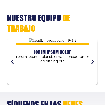
NUESTRO EQUIPO
DE
TRABAJO
LOREM IPSUM DOLOR
Lorem ipsum dolor sit amet, consectetuer
adipiscing elit.
Lorem ipsum dolor
L
SÍGUENOS EN LAS
REDES