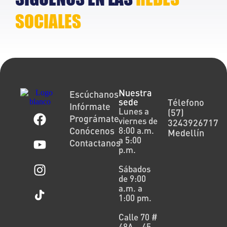
SOCIALES
Nuestra
Escúchanos
sede
Télefono
Infórmate
Lunes a
(57)
Prográmate
viernes de
3243926717
Conócenos
8:00 a.m.
Medellín
a 5:00
Contactanos
p.m.
Sábados
de 9:00
a.m. a
1:00 pm.
Calle 70 #
48A – 45