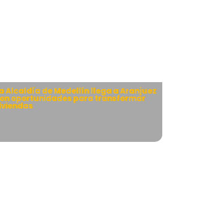
a Alcaldía de Medellín llega a Aranjuez
on oportunidades para transformar
iviendas