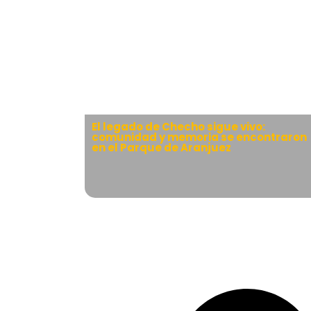
El legado de Checho sigue vivo:
comunidad y memoria se encontraron
en el Parque de Aranjuez