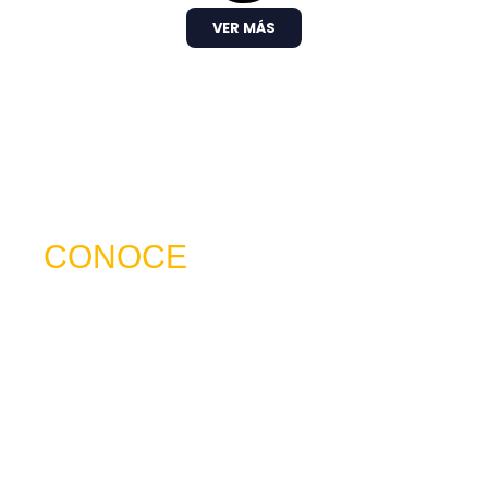
VER MÁS
CONOCE
NUESTRO SERVICIO
trabajamos para ser mucho más que una
frecuencia en el dial: somos un puente de
comunicación al servicio de la comunidad. A
través de nuestros programas, espacios
radiales y coberturas especiales, brindamos
un lugar donde las voces locales se escuchan,
los proyectos comunitarios se visibilizan y la
cultura encuentra siempre un micrófono