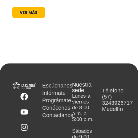
abierto.
VER MÁS
Nuestra
Escúchanos
sede
Télefono
Infórmate
Lunes a
(57)
Prográmate
viernes
3243926717
Conócenos
de 8:00
Medellín
a.m. a
Contactanos
5:00 p.m.
Sábados
de 9:00