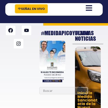
contenido
SEÑAL EN VIVO
#MEDIDAPICOYPLACA
ULTIMAS
NOTICIAS
Inició la
Medida
Sancionat
oria de la
Nueva