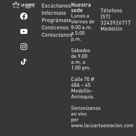
Nuestra
Escúchanos
sede
Télefono
Infórmate
Lunes a
(57)
Prográmate
viernes de
3243926717
Conócenos
8:00 a.m.
Medellín
a 5:00
Contactanos
p.m.
Sábados
de 9:00
a.m. a
1:00 pm.
Calle 70 #
48A – 45
Medellín-
Antioquia.
Sintonízanos
en vivo
por
www.lacuartaestacion.com