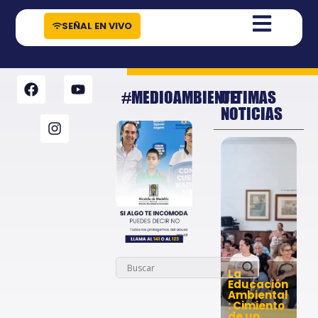
contenido
SEÑAL EN VIVO
#MEDIOAMBIENTE
ULTIMAS
NOTICIAS
La
Educación
Ambiental
: Cimiento
de un