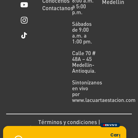
Conócenos
8:00 a.m.
Medellín
a 5:00
Contactanos
p.m.
Sábados
de 9:00
a.m. a
1:00 pm.
Calle 70 #
48A – 45
Medellín-
Antioquia.
Sintonízanos
en vivo
por
www.lacuartaestacion.com
Términos y condiciones |
EN VIVO
Política de devoluciones y reembolsos
Cargando tra