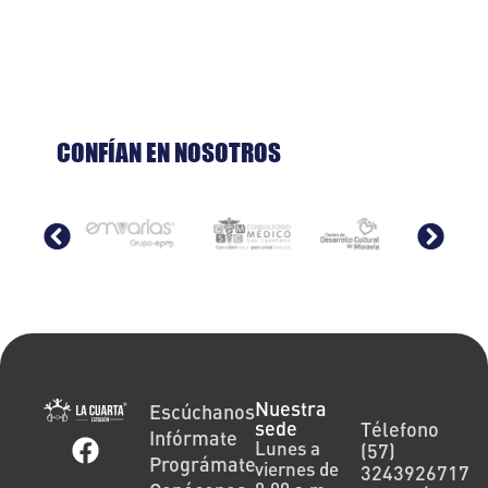
CONFÍAN EN NOSOTROS
Nuestra
Escúchanos
sede
Télefono
Infórmate
Lunes a
(57)
Prográmate
viernes de
3243926717