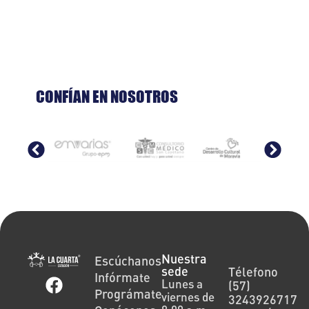
CONFÍAN EN NOSOTROS
Nuestra
Escúchanos
sede
Télefono
Infórmate
Lunes a
(57)
Prográmate
viernes de
3243926717