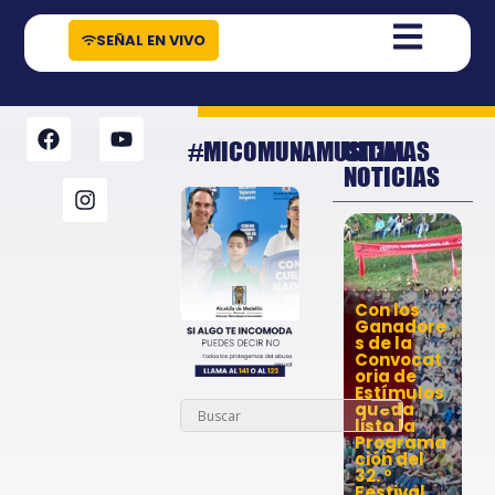
contenido
SEÑAL EN VIVO
#MICOMUNAMUSICAL
ULTIMAS
NOTICIAS
Con los
Ganadore
s de la
Convocat
oria de
Estímulos
queda
lista la
Programa
ción del
32. º
Festival