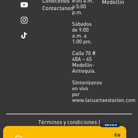
Conócenos
8:00 a.m.
Medellín
a 5:00
Contactanos
p.m.
Sábados
de 9:00
a.m. a
1:00 pm.
Calle 70 #
48A – 45
Medellín-
Antioquia.
Sintonízanos
en vivo
por
www.lacuartaestacion.com
Términos y condiciones |
EN VIVO
Política de devoluciones y reembolsos
Cargando t