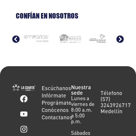
CONFÍAN EN NOSOTROS
Nuestra
Escúchanos
sede
Télefono
Infórmate
Lunes a
(57)
Prográmate
viernes de
3243926717
Conócenos
8:00 a.m.
Medellín
a 5:00
Contactanos
p.m.
Sábados