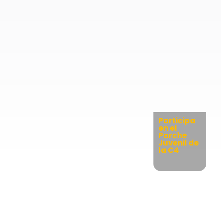
Participa
en el
Parche
Juvenil de
la C4