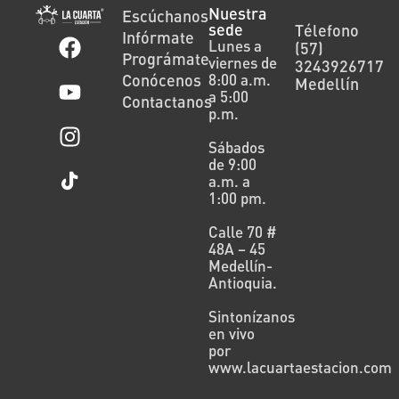
Nuestra
Escúchanos
sede
Télefono
Infórmate
Lunes a
(57)
Prográmate
viernes de
3243926717
Conócenos
8:00 a.m.
Medellín
a 5:00
Contactanos
p.m.
Sábados
de 9:00
a.m. a
1:00 pm.
Calle 70 #
48A – 45
Medellín-
Antioquia.
Sintonízanos
en vivo
por
www.lacuartaestacion.com