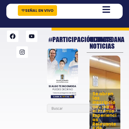
contenido
SEÑAL EN VIVO
#PARTICIPACIÓNCIUDADANA
ULTIMAS
NOTICIAS
Se abren
las
inscripcio
nes para
el Premio
Experienci
as
Relevante
s de