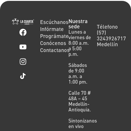
Nuestra
Escúchanos
sede
Télefono
Infórmate
Lunes a
(57)
Prográmate
viernes de
3243926717
Conócenos
8:00 a.m.
Medellín
a 5:00
Contactanos
p.m.
Sábados
de 9:00
a.m. a
1:00 pm.
Calle 70 #
48A – 45
Medellín-
Antioquia.
Sintonízanos
en vivo