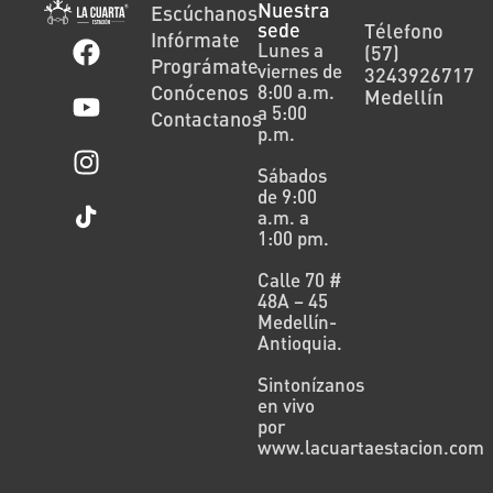
Nuestra
Escúchanos
sede
Télefono
Infórmate
Lunes a
(57)
Prográmate
viernes de
3243926717
Conócenos
8:00 a.m.
Medellín
a 5:00
Contactanos
p.m.
Sábados
de 9:00
a.m. a
1:00 pm.
Calle 70 #
48A – 45
Medellín-
Antioquia.
Sintonízanos
en vivo
por
www.lacuartaestacion.com