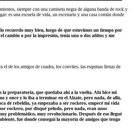
samientos, siempre con una camiseta negra de alguna banda de rock y
lugar: es una escuela de vida, un escenario y una casa común donde
 lo recuerdo muy bien, luego de que estuvimos un tiempo por
el cambio o por la impresión, tenía uno o dos añitos y me
a el de los amigos de cuadra, los convites, las esquinas llenas de
 la preparatoria, que quedaba ahí a la vuelta. Ahí hice mi
 y once y lo iba a terminar en el Alzate, pero nada, de allá,
poca de rebeldía, ya empezaba a ser rockero, empecé mi vida
por rockero, por disqué peludo, pero nada, eran unos
es muy problemático, muy revolucionario. Después de eso llegué
 ambiente, fue donde conseguí la mayoría de amigos que tengo