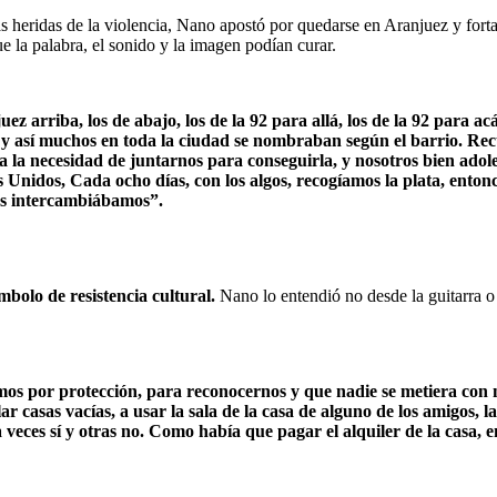
heridas de la violencia, Nano apostó por quedarse en Aranjuez y fortal
ue la palabra, el sonido y la imagen podían curar.
z arriba, los de abajo, los de la 92 para allá, los de la 92 para a
, y así muchos en toda la ciudad se nombraban según el barrio. Rec
ía la necesidad de juntarnos para conseguirla, y nosotros bien adol
Unidos, Cada ocho días, con los algos, recogíamos la plata, enton
os intercambiábamos”.
ímbolo de resistencia cultural
.
Nano lo entendió no desde la guitarra o el
s por protección, para reconocernos y que nadie se metiera con n
r casas vacías, a usar la sala de la casa de alguno de los amigos, 
a veces sí y otras no. Como había que pagar el alquiler de la casa