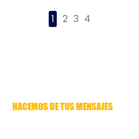
1
2
3
4
HACEMOS DE TUS MENSAJES
HISTORIAS QUE CUENTAN
Lorem ipsum dolor sit amet, consectetuer
adipiscing elit. Aenean commodo ligula eget
dolor. Aenean massa. Cum sociis natoque