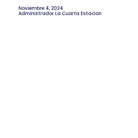
Noviembre 4, 2024
Administrador La Cuarta Estacion
Historia de la Institución Educativa
Maestro Guillermo Vélez Vélez