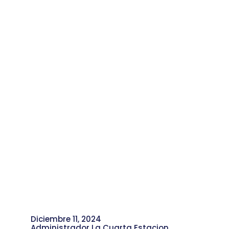
Barrio Comparsa y su Aporte a la
Memoria Cultural de la Comuna 4
Diciembre 11, 2024
Administrador La Cuarta Estacion