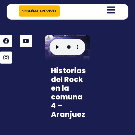
contenido
SEÑAL EN VIVO
Historias
del Rock
en la
comuna
4 –
Aranjuez