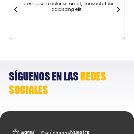
Lorem ipsum dolor sit amet, consectetuer
adipiscing elit.
Lorem ipsum dolor
L
SÍGUENOS EN LAS
REDES
SOCIALES
Nuestra
Escúchanos