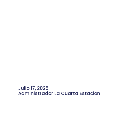
Julio 17, 2025
Administrador La Cuarta Estacion
Historia de Liderazgo y Cultura en
Moravia, por Orley Mazo.