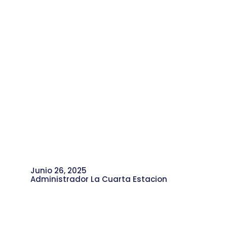
Junio 26, 2025
Administrador La Cuarta Estacion
Yeison Henao y su Aporte a la
Gestión Cultural de la Comuna 4.