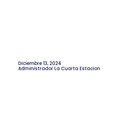
Diciembre 13, 2024
Administrador La Cuarta Estacion
Memorias de Magnolia Amaya,
Constructora de Moravia