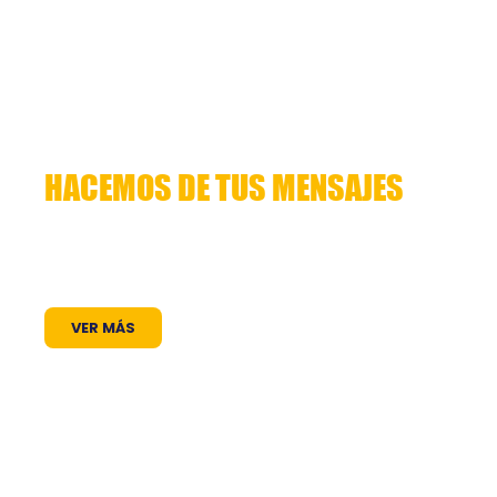
HACEMOS DE TUS MENSAJES
HISTORIAS QUE CUENTAN
Lorem ipsum dolor sit amet, consectetuer
adipiscing elit. Aenean commodo ligula eget
dolor. Aenean massa. Cum sociis natoque
VER MÁS