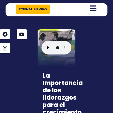
contenido
SEÑAL EN VIVO
La
Importancia
de los
liderazgos
para el
crecimiento