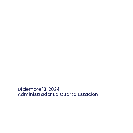
Diciembre 13, 2024
Administrador La Cuarta Estacion
Memorias de María Lucila Pérez:
Mamá Chila, la Cuidadora de Moravia