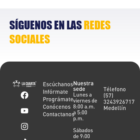
Lorem ipsum dolor
L
SÍGUENOS EN LAS
REDES
SOCIALES
Nuestra
Escúchanos
sede
Télefono
Infórmate
Lunes a
(57)
Prográmate
viernes de
3243926717
Conócenos
8:00 a.m.
Medellín
a 5:00
Contactanos
p.m.
Sábados
de 9:00