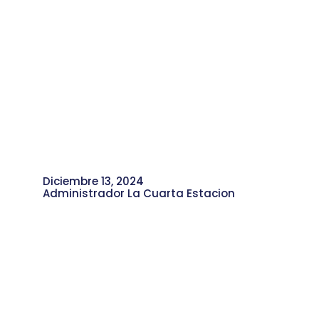
Diciembre 13, 2024
Administrador La Cuarta Estacion
Memorias de Heroína Córdoba,
Lideresa de Moravia