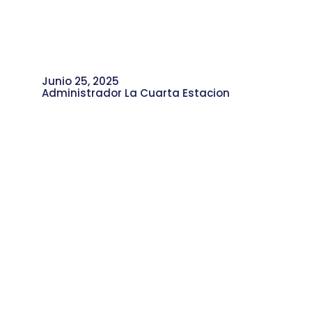
Junio 25, 2025
Administrador La Cuarta Estacion
Eliza Díaz, una Joven Promesa del
Ultimate Frisbee