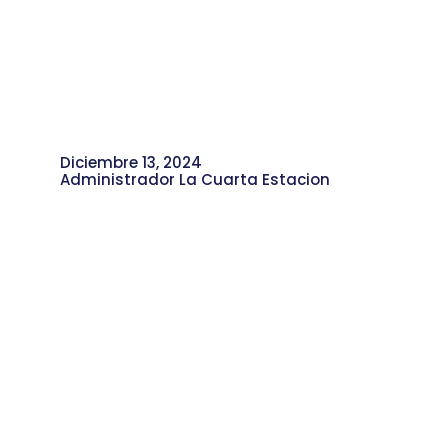
Diciembre 13, 2024
Administrador La Cuarta Estacion
Memorias de Hortensia Durango: Su
aporte y el de su familia para el
progreso del barrio.