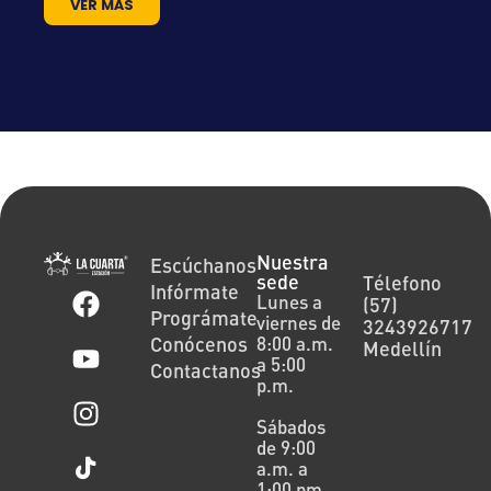
VER MÁS
Nuestra
Escúchanos
sede
Télefono
Infórmate
Lunes a
(57)
Prográmate
viernes de
3243926717
Conócenos
8:00 a.m.
Medellín
a 5:00
Contactanos
p.m.
Sábados
de 9:00
a.m. a
1:00 pm.