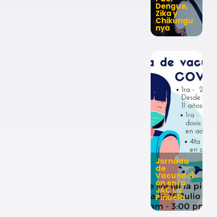
Dengue,
Zika y
Chikungu
nya
Jornada
de
Vacunaci
ón en la
JAC La
Piñuela