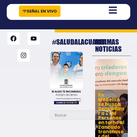
contenido
SEÑAL EN VIVO
#SALUDALACUARTA
ULTIMAS
NOTICIAS
En
Medellín
se busca
Sensibiliza
r a 6 Mil
Personas
en torno al
Zancudo
transmiso
r del