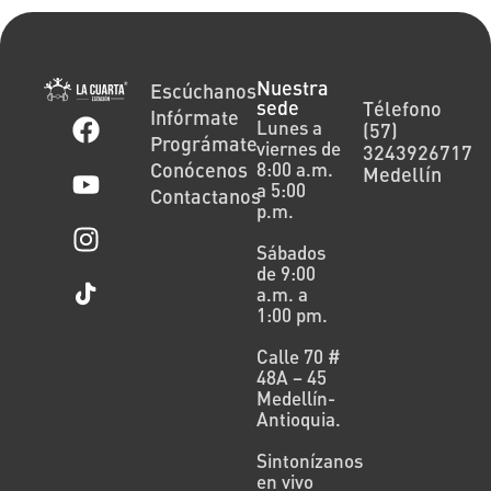
Nuestra
Escúchanos
sede
Télefono
Infórmate
Lunes a
(57)
Prográmate
viernes de
3243926717
Conócenos
8:00 a.m.
Medellín
a 5:00
Contactanos
p.m.
Sábados
de 9:00
a.m. a
1:00 pm.
Calle 70 #
48A – 45
Medellín-
Antioquia.
Sintonízanos
en vivo