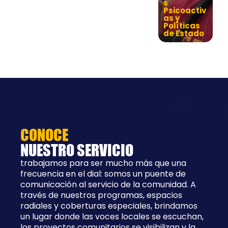
s
Psicoactiv
as y
Políticas
de Estado
CONOCE
NUESTRO SERVICIO
trabajamos para ser mucho más que una
frecuencia en el dial: somos un puente de
comunicación al servicio de la comunidad. A
través de nuestros programas, espacios
radiales y coberturas especiales, brindamos
un lugar donde las voces locales se escuchan,
los proyectos comunitarios se visibilizan y la